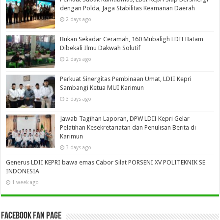
dengan Polda, Jaga Stabilitas Keamanan Daerah
2 days ago
Bukan Sekadar Ceramah, 160 Mubaligh LDII Batam
Dibekali Ilmu Dakwah Solutif
2 days ago
Perkuat Sinergitas Pembinaan Umat, LDII Kepri
Sambangi Ketua MUI Karimun
3 days ago
Jawab Tagihan Laporan, DPW LDII Kepri Gelar
Pelatihan Kesekretariatan dan Penulisan Berita di
Karimun
3 days ago
Generus LDII KEPRI bawa emas Cabor Silat PORSENI XV POLITEKNIK SE
INDONESIA
1 week ago
Facebook Fan Page