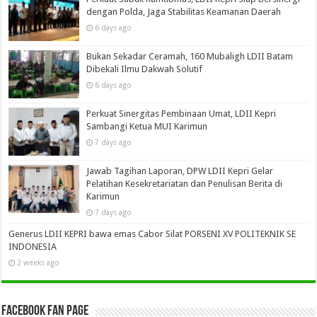
dengan Polda, Jaga Stabilitas Keamanan Daerah
6 days ago
Bukan Sekadar Ceramah, 160 Mubaligh LDII Batam
Dibekali Ilmu Dakwah Solutif
6 days ago
Perkuat Sinergitas Pembinaan Umat, LDII Kepri
Sambangi Ketua MUI Karimun
7 days ago
Jawab Tagihan Laporan, DPW LDII Kepri Gelar
Pelatihan Kesekretariatan dan Penulisan Berita di
Karimun
7 days ago
Generus LDII KEPRI bawa emas Cabor Silat PORSENI XV POLITEKNIK SE
INDONESIA
2 weeks ago
Facebook Fan Page