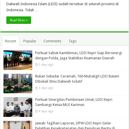
Dakwah Indonesia Islam (LDII) sudah tersebar di seluruh provinsi di
Indonesia. Tidak …
Read More »
Recent
Popular
Comments
Tags
Perkuat Sabuk Kamtibmas, LDII Kepri Siap Bersinergi
dengan Polda, Jaga Stabilitas Keamanan Daerah
3 days ago
Bukan Sekadar Ceramah, 160 Mubaligh LDII Batam
Dibekali Ilmu Dakwah Solutif
3 days ago
Perkuat Sinergitas Pembinaan Umat, LDII Kepri
Sambangi Ketua MUI Karimun
4 days ago
Jawab Tagihan Laporan, DPW LDII Kepri Gelar
Pelatihan Kesekretariatan dan Penulisan Berita di