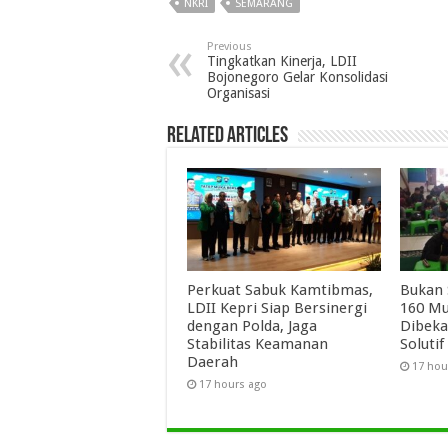
NKRI
SEMARANG
Previous
Tingkatkan Kinerja, LDII
Bojonegoro Gelar Konsolidasi
Organisasi
Related Articles
Perkuat Sabuk Kamtibmas,
Bukan 
LDII Kepri Siap Bersinergi
160 Mu
dengan Polda, Jaga
Dibeka
Stabilitas Keamanan
Solutif
Daerah
17 hou
17 hours ago