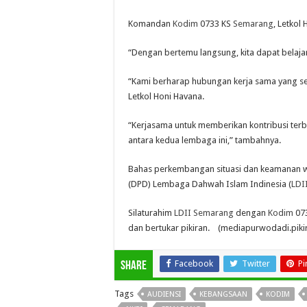
Komandan
Kodim
0733 KS
Semarang
, Letkol
“Dengan bertemu langsung, kita dapat belaja
“Kami berharap hubungan kerja sama yang sela
Letkol Honi Havana.
“Kerjasama untuk memberikan kontribusi terb
antara kedua lembaga ini,” tambahnya.
Bahas perkembangan situasi dan keamanan w
(DPD) Lembaga Dahwah Islam Indinesia (
LDI
Silaturahim
LDII
Semarang
dengan
Kodim
073
dan bertukar pikiran. (mediapurwodadi.piki
Facebook
Twitter
Pi
Share
Tags
AUDIENSI
KEBANGSAAN
KODIM