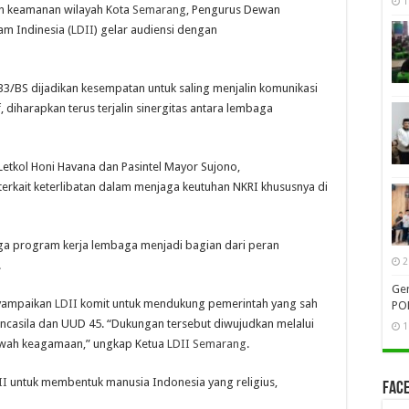
1
n keamanan wilayah Kota
Semarang
, Pengurus Dewan
m Indinesia (
LDII
) gelar audiensi dengan
3/BS dijadikan kesempatan untuk saling menjalin komunikasi
, diharapkan terus terjalin sinergitas antara lembaga
etkol Honi Havana dan Pasintel Mayor Sujono,
erkait keterlibatan dalam menjaga keutuhan NKRI khususnya di
ga program kerja lembaga menjadi bagian dari peran
2
.
Gen
nyampaikan
LDII
komit untuk mendukung pemerintah yang sah
PO
casila dan UUD 45. “Dukungan tersebut diwujudkan melalui
1
kwah keagamaan,” ungkap Ketua
LDII
Semarang
.
II
untuk membentuk manusia Indonesia yang religius,
Face