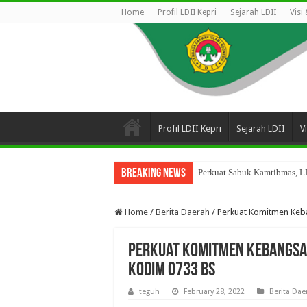
Home
Profil LDII Kepri
Sejarah LDII
Visi
Profil LDII Kepri
Sejarah LDII
V
Breaking News
Perkuat Sabuk Kamtibmas, LD
Home
/
Berita Daerah
/
Perkuat Komitmen Keb
Perkuat Komitmen Kebangsaa
Kodim 0733 BS
teguh
February 28, 2022
Berita Dae