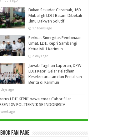
7 hours ago
Bukan Sekadar Ceramah, 160
Mubaligh LDII Batam Dibekali
Ilmu Dakwah Solutif
17 hours ago
Perkuat Sinergitas Pembinaan
Umat, LDII Kepri Sambangi
Ketua MUI Karimun
2 days ago
Jawab Tagihan Laporan, DPW
LDII Kepri Gelar Pelatihan
Kesekretariatan dan Penulisan
Berita di Karimun
 days ago
erus LDII KEPRI bawa emas Cabor Silat
RSENI XV POLITEKNIK SE INDONESIA
 week ago
book Fan Page