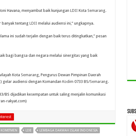
 Honi Havana, menyambut baik kunjungan
LDII
Kota
Semarang
.
r banyak tentang
LDII
melalui audiensi ini,” ungkapnya.
ma ini sudah terjalin dengan baik terus ditingkatkan,” pesan
aik bagi bangsa dan negara melalui sinergitas yang baik
ilayah Kota
Semarang
, Pengurus Dewan Pimpinan Daerah
I
) gelar audiensi dengan Komandan
Kodim
0733 BS/
Semarang
.
3/BS dijadikan kesempatan untuk saling menjalin komunikasi
ran-rakyat.com)
Subs
nterest
KOMITMEN
LDII
LEMBAGA DAKWAH ISLAM INDONESIA