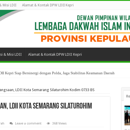
 & Misi LDII
Alamat & Kontak DPW LDII Kepri
isi & Misi LDII
Alamat & Kontak DPW LDII Kepri
II Kepri Siap Bersinergi dengan Polda, Jaga Stabilitas Keamanan Daerah
angsaan, LDII Kota Semarang Silaturohim Kodim 0733 BS
Re
n, LDII Kota Semarang Silaturohim
rah
Leave a comment
368 Views