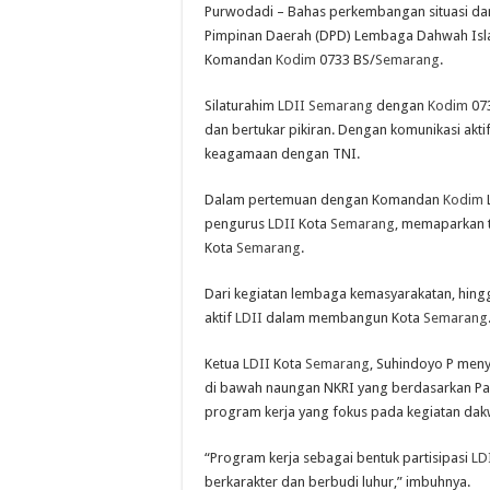
Purwodadi – Bahas perkembangan situasi da
Pimpinan Daerah (DPD) Lembaga Dahwah Isla
Komandan
Kodim
0733 BS/
Semarang
.
Silaturahim
LDII
Semarang
dengan
Kodim
073
dan bertukar pikiran. Dengan komunikasi aktif
keagamaan dengan TNI.
Dalam pertemuan dengan Komandan
Kodim
L
pengurus
LDII
Kota
Semarang
, memaparkan t
Kota
Semarang
.
Dari kegiatan lembaga kemasyarakatan, hing
aktif
LDII
dalam membangun Kota
Semarang
Ketua
LDII
Kota
Semarang
, Suhindoyo P me
di bawah naungan NKRI yang berdasarkan Pan
program kerja yang fokus pada kegiatan da
“Program kerja sebagai bentuk partisipasi
LD
berkarakter dan berbudi luhur,” imbuhnya.