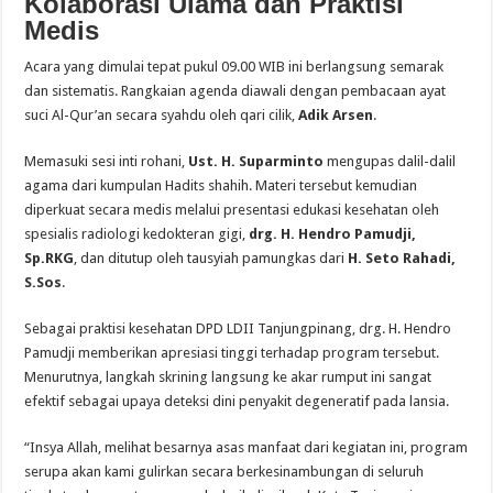
Kolaborasi Ulama dan Praktisi
Medis
Acara yang dimulai tepat pukul 09.00 WIB ini berlangsung semarak
dan sistematis. Rangkaian agenda diawali dengan pembacaan ayat
suci Al-Qur’an secara syahdu oleh qari cilik,
Adik Arsen
.
Memasuki sesi inti rohani,
Ust. H. Suparminto
mengupas dalil-dalil
agama dari kumpulan Hadits shahih. Materi tersebut kemudian
diperkuat secara medis melalui presentasi edukasi kesehatan oleh
spesialis radiologi kedokteran gigi,
drg. H. Hendro Pamudji,
Sp.RKG
, dan ditutup oleh tausyiah pamungkas dari
H. Seto Rahadi,
S.Sos
.
Sebagai praktisi kesehatan DPD LDII Tanjungpinang, drg. H. Hendro
Pamudji memberikan apresiasi tinggi terhadap program tersebut.
Menurutnya, langkah skrining langsung ke akar rumput ini sangat
efektif sebagai upaya deteksi dini penyakit degeneratif pada lansia.
“Insya Allah, melihat besarnya asas manfaat dari kegiatan ini, program
serupa akan kami gulirkan secara berkesinambungan di seluruh