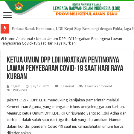
Perkuat Sabuk Kamtibmas, LDII Kepri Siap Bersinergi dengan Polda, Jaga 
Home
/
nasional
/
Ketua Umum DPP LDII Ingatkan Pentingnya Lawan
Penyebaran Covid-19 Saat Hari Raya Kurban
Ketua Umum DPP LDII Ingatkan Pentingnya
Lawan Penyebaran Covid-19 Saat Hari Raya
Kurban
teguh
July 12, 2021
nasional
Leave a comment
398 Views
Jakarta (12/7). DPP LDII mendukung kebijakan pemerintah melalui
Kementerian Agama, yang mengatur teknis penyelenggaraan kurban.
Menurut Ketua Umum DPP LDII KH Chriswanto Santoso, Idul Adha dan
kurban adalah salah satu dari tiga ibadah yang diutamakan. Namun
dalam kondisi pandemi Covid-19 saat ini, kemaslahatan umum harus
dikedepankan.