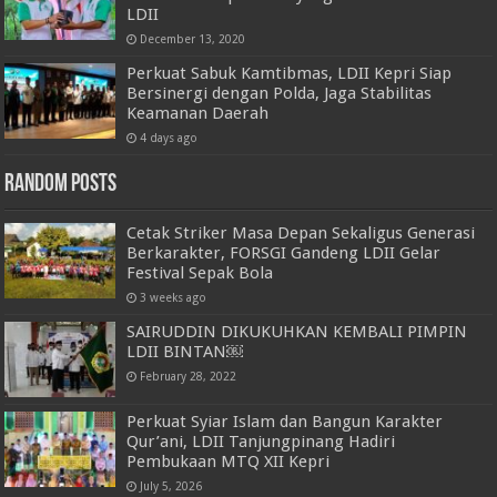
LDII
December 13, 2020
Perkuat Sabuk Kamtibmas, LDII Kepri Siap
Bersinergi dengan Polda, Jaga Stabilitas
Keamanan Daerah
4 days ago
Random Posts
Cetak Striker Masa Depan Sekaligus Generasi
Berkarakter, FORSGI Gandeng LDII Gelar
Festival Sepak Bola
3 weeks ago
SAIRUDDIN DIKUKUHKAN KEMBALI PIMPIN
LDII BINTAN￼
February 28, 2022
Perkuat Syiar Islam dan Bangun Karakter
Qur’ani, LDII Tanjungpinang Hadiri
Pembukaan MTQ XII Kepri
July 5, 2026