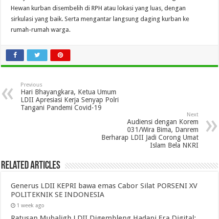
Hewan kurban disembelih di RPH atau lokasi yang luas, dengan
sirkulasi yang baik. Serta mengantar langsung daging kurban ke
rumah-rumah warga.
Previous
Hari Bhayangkara, Ketua Umum
LDII Apresiasi Kerja Senyap Polri
Tangani Pandemi Covid-19
Next
Audiensi dengan Korem
031/Wira Bima, Danrem
Berharap LDII Jadi Corong Umat
Islam Bela NKRI
Related Articles
Generus LDII KEPRI bawa emas Cabor Silat PORSENI XV
POLITEKNIK SE INDONESIA
1 week ago
Ratusan Mubaligh LDII Digembleng Hadapi Era Digital: