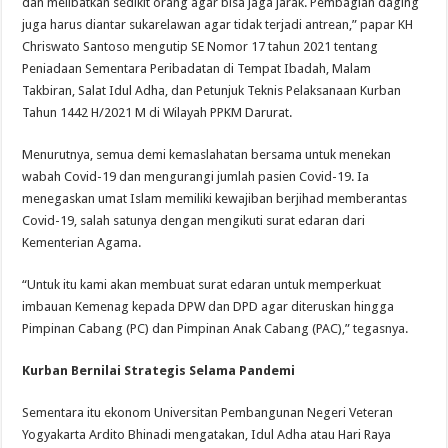
dan melibatkan sedikit orang agar bisa jaga jarak. Pembagian daging
juga harus diantar sukarelawan agar tidak terjadi antrean,” papar KH
Chriswato Santoso mengutip SE Nomor 17 tahun 2021 tentang
Peniadaan Sementara Peribadatan di Tempat Ibadah, Malam
Takbiran, Salat Idul Adha, dan Petunjuk Teknis Pelaksanaan Kurban
Tahun 1442 H/2021 M di Wilayah PPKM Darurat.
Menurutnya, semua demi kemaslahatan bersama untuk menekan
wabah Covid-19 dan mengurangi jumlah pasien Covid-19. Ia
menegaskan umat Islam memiliki kewajiban berjihad memberantas
Covid-19, salah satunya dengan mengikuti surat edaran dari
Kementerian Agama.
“Untuk itu kami akan membuat surat edaran untuk memperkuat
imbauan Kemenag kepada DPW dan DPD agar diteruskan hingga
Pimpinan Cabang (PC) dan Pimpinan Anak Cabang (PAC),” tegasnya.
Kurban Bernilai Strategis Selama Pandemi
Sementara itu ekonom Universitan Pembangunan Negeri Veteran
Yogyakarta Ardito Bhinadi mengatakan, Idul Adha atau Hari Raya