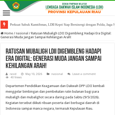
Perkuat Sabuk Kamtibmas, LDII Kepri Siap Bersinergi dengan Polda, Jaga 
Home
/
nasional
/
Ratusan Mubaligh LDII Digembleng Hadapi Era Digital:
Generasi Muda Jangan Sampai Kehilangan Arah!
Ratusan Mubaligh LDII Digembleng Hadapi
Era Digital: Generasi Muda Jangan Sampai
Kehilangan Arah!
rasid
May 10, 2026
nasional
Leave a comment
40 Views
Departemen Pendidikan Keagamaan dan Dakwah DPP LDII kembali
menggelar bimbingan dan pembekalan rutin bulanan bagi para
mubaligh dan mubalighot secara daring pada Sabtu (9/5/2026).
Kegiatan tersebut diikuti ribuan peserta dari berbagai daerah di
Indonesia sampai manca negara, termasuk Kepulauan Riau.