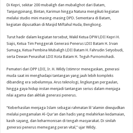
Di Kepri, sekitar 200 mubaligh dan mubalighot dari Batam,
Tanjungpinang, Bintan, Karimun hingga Natuna mengikuti kegiatan
melalui studio mini masing-masing DPD. Sementara di Batam,
kegiatan dipusatkan di Masjid Miftahul Huda, Bengkong.
Turut hadir dalam kegiatan tersebut, Wakil Ketua DPW LDII Kepri H.
Siajis, Ketua Tim Penggerak Generasi Penerus LDII Batam H. Irvan
Sumaga, Ketua Pembina Mubaligh LDII Batam H. Fahrudin Setyobudi,
serta Dewan Penasihat LDII Kota Batam H. Teguh Purnomohadi.
Pemateri dari DPP LDII, Ir. H. Wildy Istimror menegaskan, generasi
muda saat ini menghadapi tantangan yang jauh lebih kompleks
dibanding era sebelumnya. Arus teknologi, lingkungan pergaulan,
hingga gaya hidup instan menjadi tantangan serius dalam menjaga
nilai agama dan akhlak generasi penerus.
“Keberhasilan menjaga Islam sebagai rahmatan lil ‘alamin diwujudkan
melalui pengamalan Al-Qur’an dan hadis yang melahirkan kedamaian,
kasih sayang, dan keharmonisan di tengah masyarakat. Di sinilah
generasi penerus memegang peran vital,” ujar Wildy.