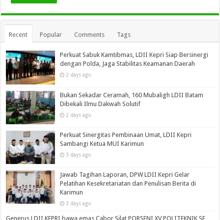
Recent
Popular
Comments
Tags
Perkuat Sabuk Kamtibmas, LDII Kepri Siap Bersinergi
dengan Polda, Jaga Stabilitas Keamanan Daerah
2 days ago
Bukan Sekadar Ceramah, 160 Mubaligh LDII Batam
Dibekali Ilmu Dakwah Solutif
2 days ago
Perkuat Sinergitas Pembinaan Umat, LDII Kepri
Sambangi Ketua MUI Karimun
3 days ago
Jawab Tagihan Laporan, DPW LDII Kepri Gelar
Pelatihan Kesekretariatan dan Penulisan Berita di
Karimun
3 days ago
Generus LDII KEPRI bawa emas Cabor Silat PORSENI XV POLITEKNIK SE