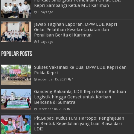
Perkuat Sinergitas Pembinaan Umat, LDII
Kepri Sambangi Ketua MUI Karimun
3 days ago
Jawab Tagihan Laporan, DPW LDII Kepri
Gelar Pelatihan Kesekretariatan dan
Penulisan Berita di Karimun
3 days ago
Popular Posts
Sukses Vaksinasi ke Dua, DPW LDII Kepri dan
Polda Kepri
September 15, 2021
1
Gandeng Bakamla, LDII Kepri Kirim Bantuan
Logistik hingga Genset untuk Korban
Bencana di Sumatra
December 18, 2025
1
Plt.Bupati Kudus H.M.Hartopo: Penghijauan
ini Bentuk Kepedulian yang Luar Biasa dari
LDII