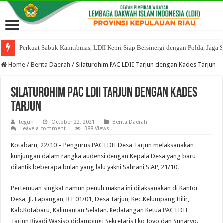
Perkuat Sabuk Kamtibmas, LDII Kepri Siap Bersinergi dengan Polda, Jaga 
Home
/
Berita Daerah
/
Silaturohim PAC LDII Tarjun dengan Kades Tarjun
Silaturohim PAC LDII Tarjun dengan Kades
Tarjun
teguh
October 22, 2021
Berita Daerah
Leave a comment
388 Views
Kotabaru, 22/10 – Pengurus PAC
LDII
Desa Tarjun melaksanakan
kunjungan dalam rangka audensi dengan Kepala Desa yang baru
dilantik beberapa bulan yang lalu yakni Sahrani,S.AP, 21/10.
Pertemuan singkat namun penuh makna ini dilaksanakan di Kantor
Desa, Jl. Lapangan, RT 01/01, Desa Tarjun, Kec.Kelumpang Hilir,
Kab.Kotabaru, Kalimantan Selatan. Kedatangan Ketua
PAC LDII
Tarjun
Riyadi Wasiso didampingi Sekretaris Eko Joyo dan Sunaryo.