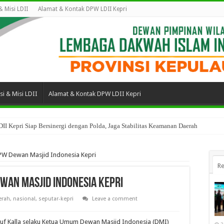
 & Misi LDII
Alamat & Kontak DPW LDII Kepri
isi & Misi LDII
Alamat & Kontak DPW LDII Kepri
II Kepri Siap Bersinergi dengan Polda, Jaga Stabilitas Keamanan Daerah
PW Dewan Masjid Indonesia Kepri
Re
wan Masjid Indonesia Kepri
erah
,
nasional
,
seputar-kepri
Leave a comment
uf Kalla selaku Ketua Umum Dewan Masjid Indonesia (DMI)