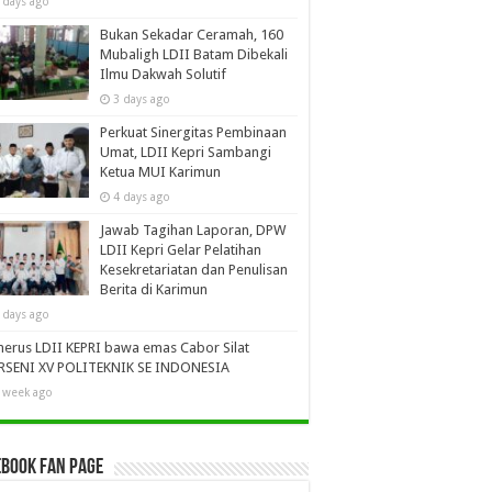
 days ago
Bukan Sekadar Ceramah, 160
Mubaligh LDII Batam Dibekali
Ilmu Dakwah Solutif
3 days ago
Perkuat Sinergitas Pembinaan
Umat, LDII Kepri Sambangi
Ketua MUI Karimun
4 days ago
Jawab Tagihan Laporan, DPW
LDII Kepri Gelar Pelatihan
Kesekretariatan dan Penulisan
Berita di Karimun
 days ago
erus LDII KEPRI bawa emas Cabor Silat
RSENI XV POLITEKNIK SE INDONESIA
 week ago
book Fan Page