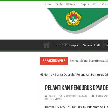
Home
Profil LDII Kepri
Sejarah LDII
Visi
Profil LDII Kepri
Sejarah LDII
V
Breaking News
Perkuat Sabuk Kamtibmas, LD
Home
/
Berita Daerah
/
Pelantikan Pengurus D
Pelantikan Pengurus DPW De
rasid
December 15, 2021
Berita Da
435 Views
Batam 15/12/2021, Dr. Drs. H. Muhammad Jus