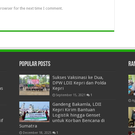
browser for the next time I comment.
Popular Posts
Ra
Sukses Vaksinasi ke Dua,
DPW LDII Kepri dan Polda
as
Kepri
September 15, 2021
1
Ap
Gandeng Bakamla, LDII
Kepri Kirim Bantuan
Logistik hingga Genset
if
untuk Korban Bencana di
Sumatra
December 18, 2025
1