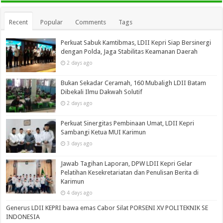
Recent
Popular
Comments
Tags
Perkuat Sabuk Kamtibmas, LDII Kepri Siap Bersinergi
dengan Polda, Jaga Stabilitas Keamanan Daerah
2 days ago
Bukan Sekadar Ceramah, 160 Mubaligh LDII Batam
Dibekali Ilmu Dakwah Solutif
2 days ago
Perkuat Sinergitas Pembinaan Umat, LDII Kepri
Sambangi Ketua MUI Karimun
3 days ago
Jawab Tagihan Laporan, DPW LDII Kepri Gelar
Pelatihan Kesekretariatan dan Penulisan Berita di
Karimun
4 days ago
Generus LDII KEPRI bawa emas Cabor Silat PORSENI XV POLITEKNIK SE
INDONESIA