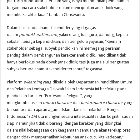
platform pondokkarakter.com yang isinya memberikan pemahaman
bagaimana cara stakeholder dalam menciptakan anak didik yang
memiliki karakter kuat,” tambah Chriswanto.
Dalam hal ini ada enam stakeholder yang digagas
dalam
pondokkarakter.com
, yakni orang tua, guru, pamong, kepala
sekolah, tenaga kependidikan, dan pengelola yayasan, “Keenam
stakeholder sebagai subyek pendidikan ini memegang peranan
penting dalam pembangunan karakter anak didik. Pendidikan tidak
hanya berfokus pada obyek (anak didik) tapi juga melalui penguatan
subyek berupa enam stakeholder tersebut,” tegasnya.
Platform
e-learning
yang dikelola oleh Departemen Pendidikan Umum
dan Pelatihan Lembaga Dakwah Islam Indonesia ini berfokus pada
pendidikan karakter “Profesional Religius”, yang
mengkombinasikan
moral character
dan
performance character
yang
bersumber dari ajaran agama Islam dan nilai-nilai luhur Bangsa
Indonesia. “SDM kita mungkin secara intelektualitas dan kognitif sudah
siap, namun jika tidak dibarengi dengan karakter yang dibingkai
dalam nilai kebangsaan dan keagamaan semuanya akan tereksplorasi
dengan tidak memperhatikan kebutuhan anak cucu kita kedepan,”