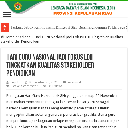
Perkuat Sabuk Kamtibmas, LDII Kepri Siap Bersinergi dengan Polda, Jaga 
Home
/
nasional
/
Hari Guru Nasional Jadi Fokus LDII Tingkatkan Kualitas
Stakeholder Pendidikan
Hari Guru Nasional Jadi Fokus LDII
Tingkatkan Kualitas Stakeholder
Pendidikan
teguh
November 25, 2022
nasional
Leave a comment
310 Views
Peringatan Hari Guru Nasional (HGN) yang jatuh setiap 25 November
merupakan momentum menguatkan peran besar guru sebagai
nakhoda kemajuan bangsa yang memiliki peran strategis untuk
mengoptimalkan potensi generasi penerus bangsa. Eksistensi guru
menjadi kunci agar kegiatan belajar mengajar bisa terlaksana dengan
baik. Oleh karena itu, kualitas guru menjadi hal yang sangat penting