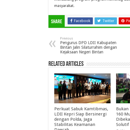
masyarakat.
Facebook
Twitter
Pi
Share
Previous
Pengurus DPD LDII Kabupaten
Bintan Jalin Silaturrahim dengan
Kejaksaan Negeri Bintan
Related Articles
Perkuat Sabuk Kamtibmas,
Bukan 
LDII Kepri Siap Bersinergi
160 Mu
dengan Polda, Jaga
Dibeka
Stabilitas Keamanan
Solutif
Daerah