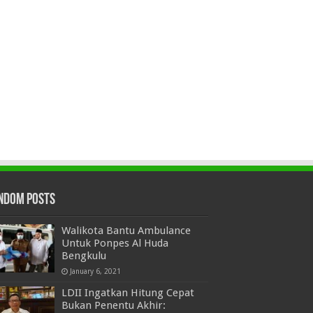
ndom Posts
Walikota Bantu Ambulance
Untuk Ponpes Al Huda
Bengkulu
January 6, 2021
LDII Ingatkan Hitung Cepat
Bukan Penentu Akhir: