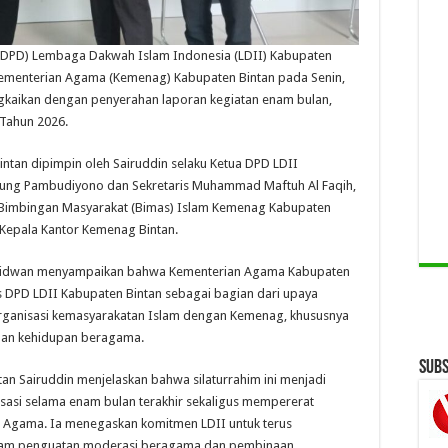
(DPD) Lembaga Dakwah Islam Indonesia (LDII) Kabupaten
 Kementerian Agama (Kemenag) Kabupaten Bintan pada Senin,
gkaikan dengan penyerahan laporan kegiatan enam bulan,
 Tahun 2026.
an dipimpin oleh Sairuddin selaku Ketua DPD LDII
Agung Pambudiyono dan Sekretaris Muhammad Maftuh Al Faqih,
i Bimbingan Masyarakat (Bimas) Islam Kemenag Kabupaten
Kepala Kantor Kemenag Bintan.
Ridwan menyampaikan bahwa Kementerian Agama Kabupaten
s DPD LDII Kabupaten Bintan sebagai bagian dari upaya
organisasi kemasyarakatan Islam dengan Kemenag, khususnya
nan kehidupan beragama.
Subs
an Sairuddin menjelaskan bahwa silaturrahim ini menjadi
sasi selama enam bulan terakhir sekaligus mempererat
Agama. Ia menegaskan komitmen LDII untuk terus
m penguatan moderasi beragama dan pembinaan