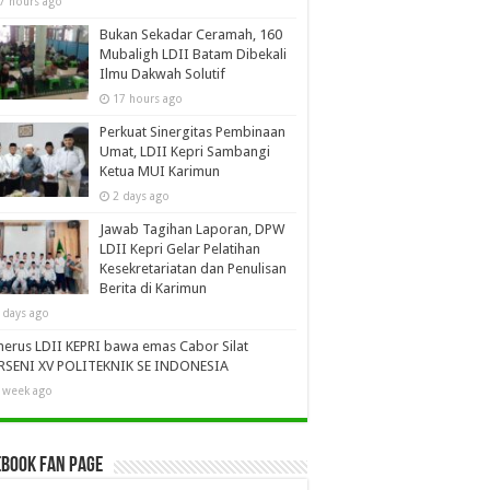
7 hours ago
Bukan Sekadar Ceramah, 160
Mubaligh LDII Batam Dibekali
Ilmu Dakwah Solutif
17 hours ago
Perkuat Sinergitas Pembinaan
Umat, LDII Kepri Sambangi
Ketua MUI Karimun
2 days ago
Jawab Tagihan Laporan, DPW
LDII Kepri Gelar Pelatihan
Kesekretariatan dan Penulisan
Berita di Karimun
 days ago
erus LDII KEPRI bawa emas Cabor Silat
RSENI XV POLITEKNIK SE INDONESIA
 week ago
book Fan Page