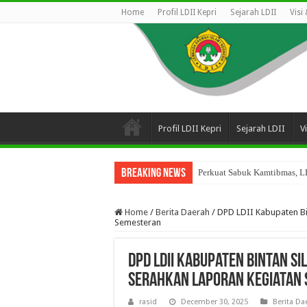
Home
Profil LDII Kepri
Sejarah LDII
Visi
Profil LDII Kepri
Sejarah LDII
V
Breaking News
Perkuat Sabuk Kamtibmas, LD
Home
/
Berita Daerah
/
DPD LDII Kabupaten Bi
Semesteran
DPD LDII Kabupaten Bintan S
Serahkan Laporan Kegiatan
rasid
December 30, 2025
Berita Da