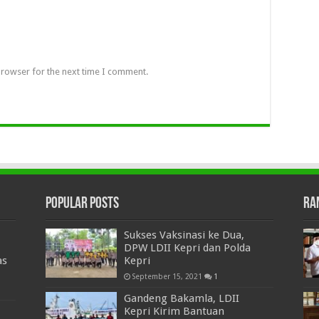
browser for the next time I comment.
Popular Posts
Ra
Sukses Vaksinasi ke Dua,
DPW LDII Kepri dan Polda
as
Kepri
September 15, 2021
1
Gandeng Bakamla, LDII
Kepri Kirim Bantuan