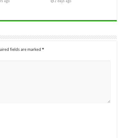
rs ago
2 days ago
uired fields are marked
*