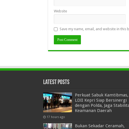
Website
Save my name, email, and website in this 
Latest Posts
Perkuat Sabuk Kamtibmas,
LDII Kepri Siap Bersinergi
dengan Polda, Jaga Stabilit
Keamanan Daerah
17 hours ago
Bukan Sekadar Ceramah,