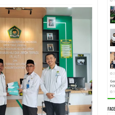
1
2
Gen
PO
1
Face