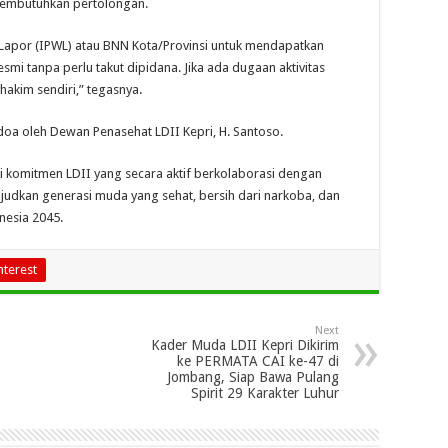
membutuhkan pertolongan.
b Lapor (IPWL) atau BNN Kota/Provinsi untuk mendapatkan
resmi tanpa perlu takut dipidana. Jika ada dugaan aktivitas
hakim sendiri,” tegasnya.
a oleh Dewan Penasehat LDII Kepri, H. Santoso.
ri komitmen LDII yang secara aktif berkolaborasi dengan
udkan generasi muda yang sehat, bersih dari narkoba, dan
nesia 2045.
nterest
Next
Kader Muda LDII Kepri Dikirim
ke PERMATA CAI ke-47 di
Jombang, Siap Bawa Pulang
Spirit 29 Karakter Luhur