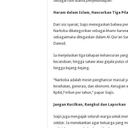
sebagai rute utama penyelundupan.
Haram dalam Islam, Hancurkan Tiga Pil
Dari sisi syariat, Siajis menegaskan bahwa 
Narkoba dikategorikan sebagai khamr karena 
sebagaimana ditegaskan dalam Al-Qur’an Sur
Dawud.
Ia menjelaskan tiga tahapan kehancuran yang 
kecanduan, hingga sakaw atau gejala putus ob
hingga kejang-kejang.
“Narkoba adalah mesin penghancur massal ya
kesehatan, generasi, dan ekonomi. Kerugian
Rp84,7 triliun per tahun,” papar Siajis.
Jangan Kucilkan, Rangkul dan Laporkan
Siajis juga mengajak seluruh warga untuk me
sekitar. Ia menekankan agar keluarga yang me