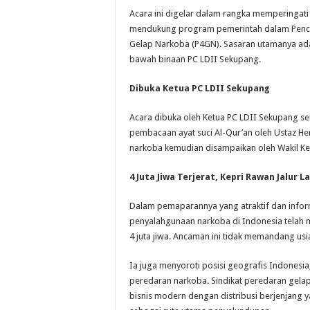
Acara ini digelar dalam rangka memperingati H
mendukung program pemerintah dalam Pence
Gelap Narkoba (P4GN). Sasaran utamanya ad
bawah binaan PC LDII Sekupang.
Dibuka Ketua PC LDII Sekupang
Acara dibuka oleh Ketua PC LDII Sekupang sek
pembacaan ayat suci Al-Qur’an oleh Ustaz He
narkoba kemudian disampaikan oleh Wakil Ketua
4 Juta Jiwa Terjerat, Kepri Rawan Jalur L
Dalam pemaparannya yang atraktif dan infor
penyalahgunaan narkoba di Indonesia telah 
4 juta jiwa. Ancaman ini tidak memandang usi
Ia juga menyoroti posisi geografis Indonesia
peredaran narkoba. Sindikat peredaran gelap 
bisnis modern dengan distribusi berjenjang 