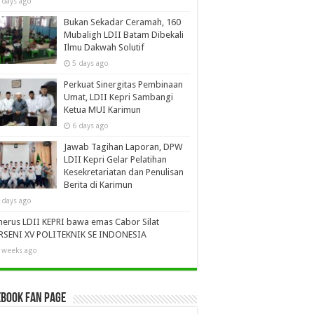
 days ago
Bukan Sekadar Ceramah, 160
Mubaligh LDII Batam Dibekali
Ilmu Dakwah Solutif
5 days ago
Perkuat Sinergitas Pembinaan
Umat, LDII Kepri Sambangi
Ketua MUI Karimun
6 days ago
Jawab Tagihan Laporan, DPW
LDII Kepri Gelar Pelatihan
Kesekretariatan dan Penulisan
Berita di Karimun
 days ago
erus LDII KEPRI bawa emas Cabor Silat
RSENI XV POLITEKNIK SE INDONESIA
 weeks ago
book Fan Page