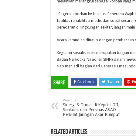
melainkan merangkul sebagai korban yang 
“Segera laporkan ke Institusi Penerima Waji
fasilitas rehabilitasi medis dan sosial secara 
peredaran di lingkungan sekitar, jangan main 
Acara kemudian ditutup dengan pembacaan do
Kegiatan sosialisasi ini merupakan bagian da
Badan Narkotika Nasional (BNN) dalam mewuj
siap menjadi bagian dari Generasi Emas Indo
Facebook
Twitter
Pi
Share
Previous
Sinergi 3 Ormas di Kepri: LDII,
Senkom, dan Persinas ASAD
Perkuat Jaringan Akar Rumput
Related Articles