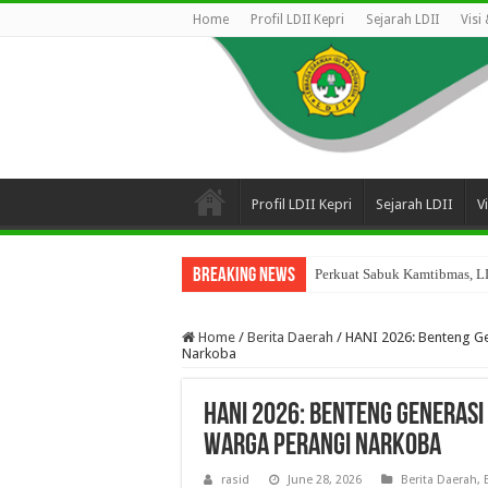
Home
Profil LDII Kepri
Sejarah LDII
Visi
Profil LDII Kepri
Sejarah LDII
V
Breaking News
Perkuat Sabuk Kamtibmas, LD
Home
/
Berita Daerah
/
HANI 2026: Benteng G
Narkoba
HANI 2026: Benteng Generasi
Warga Perangi Narkoba
rasid
June 28, 2026
Berita Daerah
,