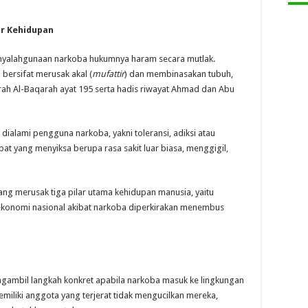
ar Kehidupan
penyalahgunaan narkoba hukumnya haram secara mutlak.
bersifat merusak akal (
mufattir
) dan membinasakan tubuh,
ah Al-Baqarah ayat 195 serta hadis riwayat Ahmad dan Abu
dialami pengguna narkoba, yakni toleransi, adiksi atau
at yang menyiksa berupa rasa sakit luar biasa, menggigil,
ng merusak tiga pilar utama kehidupan manusia, yaitu
 ekonomi nasional akibat narkoba diperkirakan menembus
ngambil langkah konkret apabila narkoba masuk ke lingkungan
miliki anggota yang terjerat tidak mengucilkan mereka,