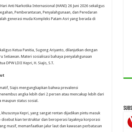
ari Anti Narkotika Internasional (HANI) 26 Juni 2026 sekaligus
gahan, Pemberantasan, Penyalahgunaan, dan Peredaran
alah generasi muda Kompleks Patam Asri yang berada di
aligus Ketua Panitia, Sugeng Ariyanto, dilanjutkan dengan
ru Setiawan. Materi sosialisasi bahaya penyalahgunaan
 DPW LDII Kepri, H. Siajis, S.T.
aut
matif, Siajis mengungkapkan bahwa prevalensi
menembus angka lebih dari 2 persen atau mencakup lebih dari
a maupun status sosial.
Subs
, khususnya Kepri, yang sangat rentan dijadikan pintu masuk
disebut kian terstruktur dan beroperasi layaknya korporasi
yang masif, memanfaatkan jalur laut dan kawasan perbatasan