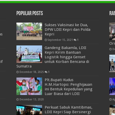
Popular Posts
Ra
Sukses Vaksinasi ke Dua,
DPW LDII Kepri dan Polda
as
Kepri
September 15, 2021
1
Or
Gandeng Bakamla, LDII
D
Kepri Kirim Bantuan
Logistik hingga Genset
if
untuk Korban Bencana di
Sumatra
December 18, 2025
1
Plt.Bupati Kudus
H.M.Hartopo: Penghijauan
ini Bentuk Kepedulian yang
Luar Biasa dari LDII
December 13, 2020
Ap
Perkuat Sabuk Kamtibmas,
LDII Kepri Siap Bersinergi