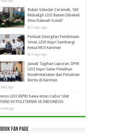
 days ago
Bukan Sekadar Ceramah, 160
Mubaligh LDII Batam Dibekali
Ilmu Dakwah Solutif
2 days ago
Perkuat Sinergitas Pembinaan
Umat, LDII Kepri Sambangi
Ketua MUI Karimun
3 days ago
Jawab Tagihan Laporan, DPW
LDII Kepri Gelar Pelatihan
Kesekretariatan dan Penulisan
Berita di Karimun
 days ago
erus LDII KEPRI bawa emas Cabor Silat
RSENI XV POLITEKNIK SE INDONESIA
 week ago
book Fan Page