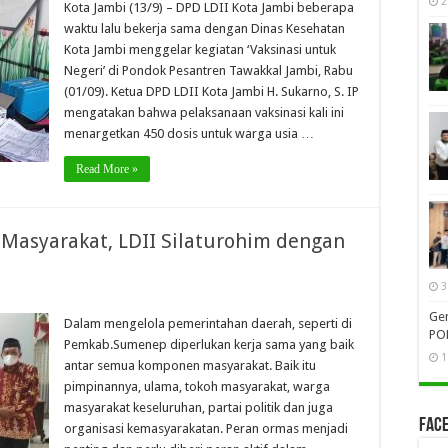
2
Kota Jambi (13/9) – DPD LDII Kota Jambi beberapa
waktu lalu bekerja sama dengan Dinas Kesehatan
Kota Jambi menggelar kegiatan ‘Vaksinasi untuk
Negeri’ di Pondok Pesantren Tawakkal Jambi, Rabu
(01/09). Ketua DPD LDII Kota Jambi H. Sukarno, S. IP
mengatakan bahwa pelaksanaan vaksinasi kali ini
menargetkan 450 dosis untuk warga usia …
Read More »
 Masyarakat, LDII Silaturohim dengan
3
Gen
Dalam mengelola pemerintahan daerah, seperti di
PO
Pemkab.Sumenep diperlukan kerja sama yang baik
1
antar semua komponen masyarakat. Baik itu
pimpinannya, ulama, tokoh masyarakat, warga
masyarakat keseluruhan, partai politik dan juga
Face
organisasi kemasyarakatan. Peran ormas menjadi