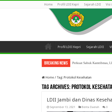
Home
Profil LDII Kepri
Sejarah LDII
Visi
Profil LDII Kepri
Sejarah LDII
V
Breaking News
Perkuat Sabuk Kamtibmas, LD
Home
/
Tag:
Protokol Kesehatan
Tag Archives:
Protokol Kesehat
LDII Jambi dan Dinas Keseha
September 13, 2021
Berita Daerah
0