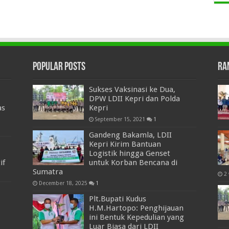
Popular Posts
Ra
Sukses Vaksinasi ke Dua,
DPW LDII Kepri dan Polda
as
Kepri
September 15, 2021
1
Gandeng Bakamla, LDII
Kepri Kirim Bantuan
Logistik hingga Genset
if
untuk Korban Bencana di
Sumatra
2
December 18, 2025
1
Plt.Bupati Kudus
H.M.Hartopo: Penghijauan
ini Bentuk Kepedulian yang
Luar Biasa dari LDII