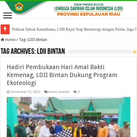
Perkuat Sabuk Kamtibmas, LDII Kepri Siap Bersinergi dengan Polda, Jaga 
Home
/
Tag:
LDII Bintan
Tag Archives:
LDII Bintan
Hadiri Pembukaan Hari Amal Bakti
Kemenag, LDII Bintan Dukung Program
Ekoteologi
December 13, 2025
lintas-daerah
0